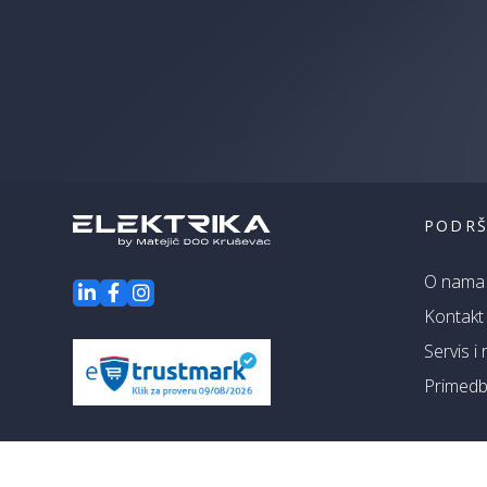
PODR
O nama
Kontakt
Servis i
Primedbe