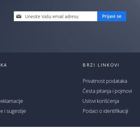
Prijavi
Prijavi se
se
i
saznaj
prvi
za
naše
akcije
ŠKA
BRZI LINKOVI
Privatnost podataka
Česta pitanja i pojmovi
 reklamacije
Uslovi korišćenja
 i sugestije
Podaci o identifikaciji