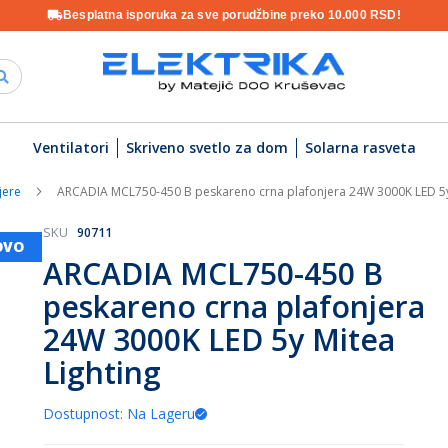
Besplatna isporuka za sve porudžbine preko 10.000 RSD!
Ventilatori
Skriveno svetlo za dom
Solarna rasveta
jere
ARCADIA MCL750-450 B peskareno crna plafonjera 24W 3000K LED 5y 
SKU
90711
OVO
ARCADIA MCL750-450 B
peskareno crna plafonjera
24W 3000K LED 5y Mitea
Lighting
Dostupnost: Na Lageru