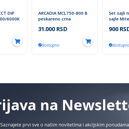
CT DIP
ARCADIA MCL750-800 B
Set sajli 
000/6000K
peskareno crna
sajle Mit
lampa 3Y
plafonjera 91W 3000K
31.000 RSD
900 RS
LED 5y Mitea Lighting
dostupno
dostupn
rijava na Newslett
Saznajete prvi sve o našim novitetima i akcijskim ponudama