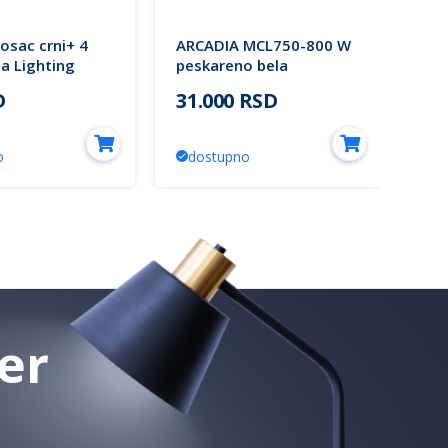
nosac crni+ 4
ARCADIA MCL750-800 W
M2
ea Lighting
peskareno bela
SM
plafonjera 91W 3000K
fi3
D
31.000 RSD
3.
LED 5y Mitea Lighting
Mit
o
dostupno
d
er