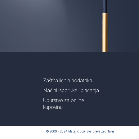
Zaštita ličnih podataka
Načini isporuke i plaćanja
Uputstvo za online
kupovinu
© 2009 - 2024 Matejić doo. Sva prava zadržana.