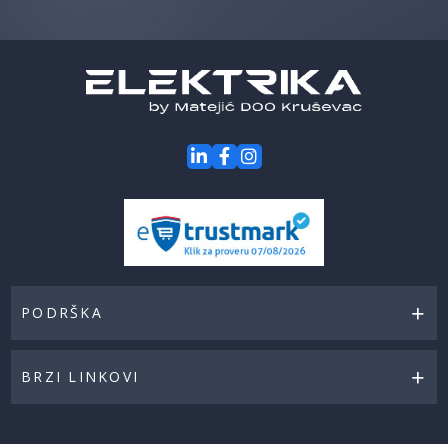
za
naše
akcije
PODRŠKA
BRZI LINKOVI