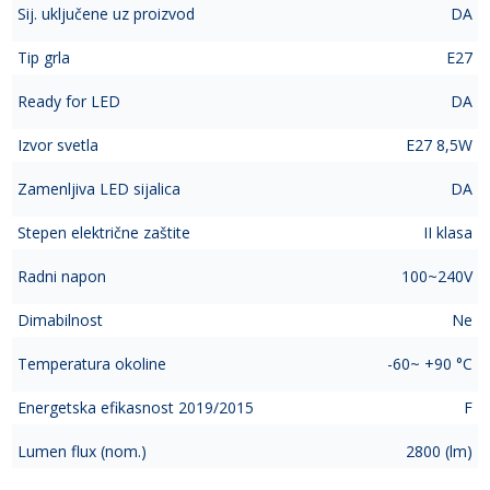
Sij. uključene uz proizvod
DA
Tip grla
E27
Ready for LED
DA
Izvor svetla
E27 8,5W
Zamenljiva LED sijalica
DA
Stepen električne zaštite
II klasa
Radni napon
100~240V
Dimabilnost
Ne
Temperatura okoline
-60~ +90 °C
Energetska efikasnost 2019/2015
F
Lumen flux (nom.)
2800 (lm)