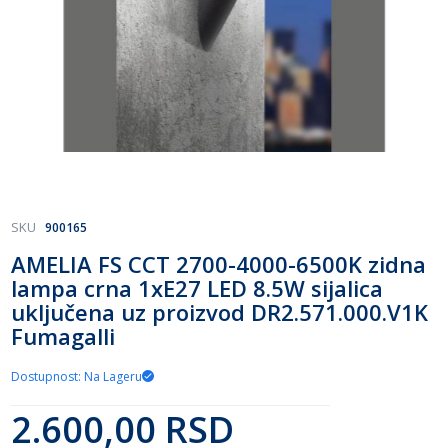
Skip
SKU
900165
to
AMELIA FS CCT 2700-4000-6500K zidna
the
lampa crna 1xE27 LED 8.5W sijalica
beginning
of
uključena uz proizvod DR2.571.000.V1K
the
Fumagalli
images
gallery
Dostupnost: Na Lageru
2.600,00 RSD