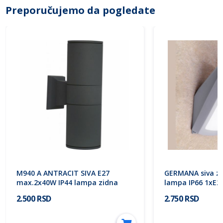
Preporučujemo da pogledate
M940 A ANTRACIT SIVA E27
GERMANA siva zi
max.2x40W IP44 lampa zidna
lampa IP66 1xE2
Mitea Lighting
2N1.000.000.P27 
2.500 RSD
2.750 RSD