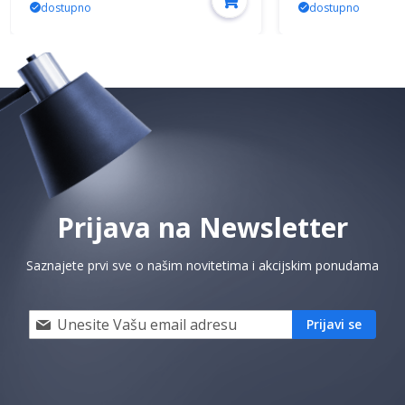
dostupno
dostupno
Prijava na Newsletter
Saznajete prvi sve o našim novitetima i akcijskim ponudama
Prijavi
Prijavi se
se
i
saznaj
prvi