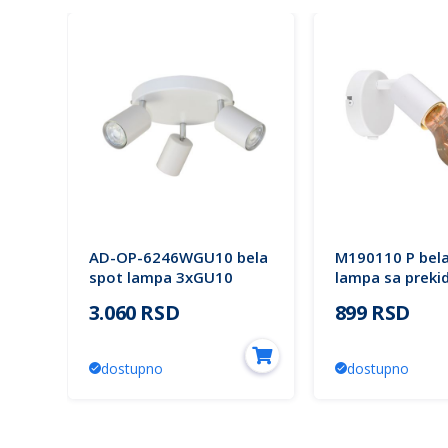
AD-OP-6246WGU10 bela
M190110 P bela
spot lampa 3xGU10
lampa sa prek
max.50W RINO ADVITI
1xE27 40W Mit
3.060 RSD
899 RSD
Lighting
dostupno
dostupno