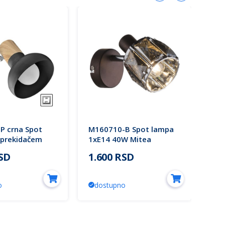
P crna Spot
M160710-B Spot lampa
AD-
 prekidačem
1xE14 40W Mitea
spo
W Mitea
Lighting
max
RSD
1.600 RSD
3.
o
dostupno
d