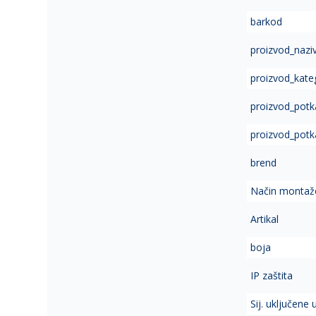
of
barkod
the
images
proizvod_nazi
gallery
proizvod_kate
proizvod_potk
proizvod_potk
brend
Način montaž
Artikal
boja
IP zaštita
Sij. uključene