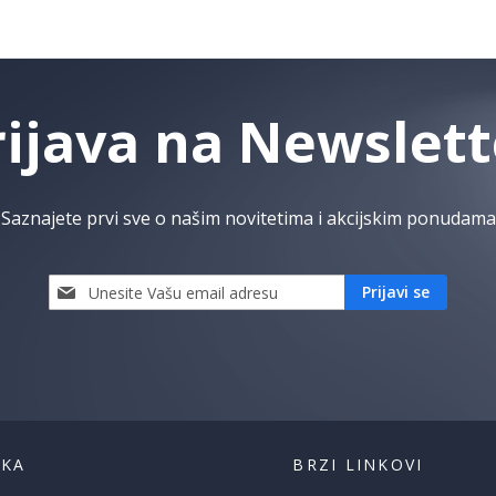
rijava na Newslett
Saznajete prvi sve o našim novitetima i akcijskim ponudama
Prijavi
Prijavi se
se
i
saznaj
prvi
za
naše
akcije
ŠKA
BRZI LINKOVI