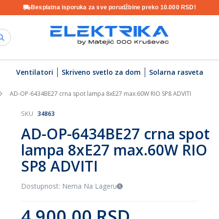
Besplatna isporuka za sve porudžbine preko 10.000 RSD!
Ventilatori
Skriveno svetlo za dom
Solarna rasveta
AD-OP-6434BE27 crna spot lampa 8xE27 max.60W RIO SP8 ADVITI
SKU
34863
AD-OP-6434BE27 crna spot
lampa 8xE27 max.60W RIO
SP8 ADVITI
Dostupnost: Nema Na Lageru
4.900,00 RSD