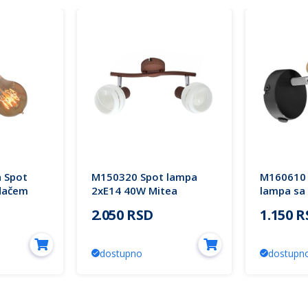
 Spot
M150320 Spot lampa
M160610 
idačem
2xE14 40W Mitea
lampa sa
ea
Lighting
1xE14 40
2.050 RSD
1.150 
Lighting
dostupno
dostupn