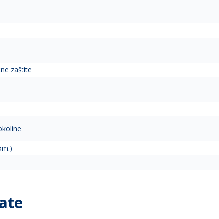
D
čne zaštite
okoline
om.)
ate