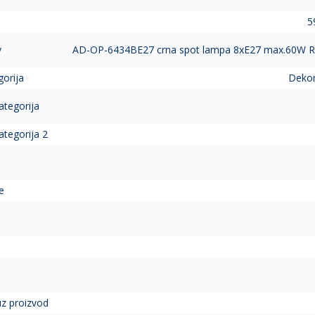
5
v
AD-OP-6434BE27 crna spot lampa 8xE27 max.60W R
gorija
Dekor
ategorija
ategorija 2
e
 uz proizvod