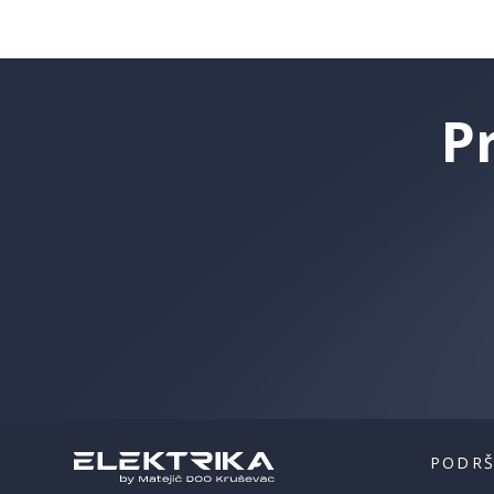
P
PODR