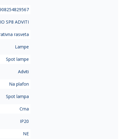
908254829567
IO SP8 ADVITI
ativna rasveta
Lampe
Spot lampe
Adviti
Na plafon
Spot lampa
Crna
IP20
NE